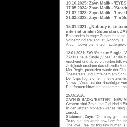
10.10.2025: Zayn Malik - 'EYE
17.05.2024: Zayn Malik - 'Star
21.07.2023: Zayn Malik - 'Love
21.03.2023: Zayn Malik - 'I'm 
15.01.2021: „Nobody is Listeni
internationalen Superstars ZA
Entstanden in enger Zusammenarbeit 
Vordergrund stellend ist „Nobody is 
Album Cover bis hin zum außergewö
12.01.2021: ZAYN‘s neue Single „V
ZAYN‘s neue Single „Vibez“ ist die z
erscheint und ab sofort vorbestellt w
Zeitgleich erschien das offizielle V
Mor Regie, produziert wurde der Cli
Theatersets und Umfeldern am Schlu
Der Clips fügt sich ein in eine ziem
Views. „Vibez” ist der Nachfolger von
Plattformen hinweg eingesammelt hat
25.09.2020:
ZAYN IS BACK: 'BETTER' - NEW 
Gestern sind Zayn und Gigi Hadid Elt
In den letzten Monaten war es ruhig 
zurück.
Statement Zayn:
“Our baby girl is he
To try put into words how i am feelin
The love I feel for this tiny human i