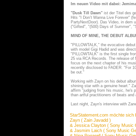
Im neuen Video mit dabei: Jemima
"Dusk Till Dawn"
ist der Titel des
Hits "I Don’t Wanna Live Forever" (fe
PartyNextDoor). Das Video, in dem u
("Gifted", "(500) Days of Summer", "S
MIND OF MINE, THE DEBUT ALBU
"PILLOWTALK," the evocative debut s
with model Gigi Hadid and was direc
"PILLOWTALK" is the first single fr
25 via RCA Records. The release of 
focus on the next chapter of his music
recently disclosed to FADER. "For 10 
be out."
Working with Zayn on his debut album
shining star with a genuine heart." Z
affirm "judging from his music, he's
than artful practitioners of beats an
Last night, Zayn's interview with Za
StarStatement.com möchte sich 
Zayn ( Zain Javadd )
& Jessica Clayton ( Sony Music
& Jasmim Laich ( Sony Music G
& Nina Pogarell ( Sony Music Ge