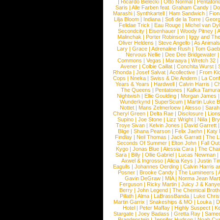
|
Ricardo Bielecki
|
Otto Normal
|
Pentatoni
Saris
|
Alle Farben feat. Graham Candy
|
Do
Marashi
|
Synthkartell
|
Ham Sandwich
|
Fio
Lilja Bloom
|
Indiana
|
Sofi de la Torre
|
Georg
Felidae Trick
|
Eau Rouge
|
Michel van Dy
Secondcity
|
Eisenhauer
|
Woody Pitney
|
A
Malinchak
|
Porter Robinson
|
Iggy and Th
Oliver Heldens
|
Steve Angello
|
As Animal
Lary
|
Grace
|
Adrenaline Rush
|
Tom Gaeb
Nervous Nellie
|
Dee Dee Bridgewater
|
Commons
|
Vegas
|
Maraaya
|
Wretch 32
Avener
|
Colbie Caillat
|
Conchita Wurst
|
Rhonda
|
Josef Salvat
|
Acollective
|
From Ki
Cops
|
Nneka
|
Swiss & Die Andern
|
La Conf
Years & Years
|
Hardwell
|
Calvin Harris
|
Ch
The Queens
|
Pentatones
|
Kafka Tamura
Nightwish
|
Ellie Goulding
|
Morgan James
Wunderkynd
|
SuperScum
|
Martin Luke 
Nottet
|
Mans Zelmerloew
|
Alesso
|
Sarah
Cheryl Green
|
Delta Rae
|
Disclosure
|
Lion
Supino
|
Joe Stone
|
Lizz Wright
|
Niila
|
Br
Troye Sivan
|
Kelvin Jones
|
David Garrett
Blige
|
Shana Pearson
|
Felix Jaehn
|
Katy 
Findlay
|
Neil Thomas
|
Jack Garratt
|
The L
Seconds Of Summer
|
Elton John
|
Fall Ou
Kygo
|
Jonas Blue
|
Alessia Cara
|
The Cha
Sara
|
Billy
|
Ollie Gabriel
|
Lucas Newman
Axwel & Ingrosso
|
Alicia Keys
|
Justin Ti
Eagulls
|
Johannes Oerding
|
Calvin Harris 
Posner
|
Brooke Candy
|
The Lumineers
|
Gavin DeGraw
|
MIA
|
Norma Jean Mart
Ferguson
|
Ricky Martin
|
Juicy J & Kany
Berry
|
John Legend
|
The Chemical Broth
Pillath
|
Alma
|
LaBrassBanda
|
Luke Chris
Martin Garrix
|
Snakeships & MO
|
Louka
|
D
Hotel
|
Peter Maffay
|
Highly Suspect
|
K
Stargate
|
Joey Badass
|
Gretta Ray
|
Samed
Brandenstein
|
Jennifer Hudson
|
Noah Cy