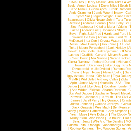
Silvia Dias
|
Henry Maske
|
Ava Takes A Wa
Beck
|
Annett Louisan
|
Devin Miles
|
Selah 
Liebe Minou
|
Guano Apes
|
Frank Ramond
Andy Grammer
|
Jamie Woon
|
Imany
|
Cat
Ziynet Sali
|
Jaguar Wright
|
Diane Birc
Beauregard
|
Olivia NewtonJohn
|
Tarja Tur
Redfield
|
Andreas Bourani
|
Miss Baby Sol
Slot
|
Rasheeda
|
Kristina Maria
|
Valerie
|
Lazee
|
Android Lust
|
Johannes Strate
|
T
Boys
|
Right Said Fred
|
Harris and Ford
|
N
Yolanda Be Cool
|
Adrian Sina
|
Lord Of T
McDonald
|
Ida Corr
|
Crystal Waters
|
Medi
Mess
|
Mike Candys
|
Alex Clare
|
DJ Lord
Toka
|
Mauro Perucchetti
|
Jack Holiday
|
A
Hewitt
|
Little Boots
|
Katzenjammer
|
Of Mon
Lashes
|
Graffiti6
|
Gerard
|
Miriam Bryant
|
Cherri Bomb
|
Mia Martina
|
Sarah Hackett
Cierra Ramirez
|
Richard Durand
|
Michael C
Howard
|
Dolcenera
|
Jake Bugg
|
Kris 
Devecerski
|
A Life Divided
|
Ramona Rots
Chevin
|
Ntjam Rosie
|
Flavia Coelho
|
San
Iggy Azalea
|
Nena
|
Olly Murs
|
Toya DeLaz
MSMR
|
Wild Belle
|
Anthony Callea
|
Zibbz
Aplin
|
Jonas Myrin
|
Youthkills
|
ZAZ
|
The 
Berger
|
Last Like Deep
|
Kodaline
|
Lorde
|
|
Ace Wilder
|
Eklipse
|
Sharon Doorson
|
C
Star And Dagger
|
Stephanie Neigel
|
Megal
Krewella
|
Johnossi
|
Le Youth
|
The Civil 
James
|
Jarell Perry
|
Ivy Quainoo
|
Crysta
Jillette Johnson
|
Garland Jeffreys
|
Gerald
Black Onassis
|
Wes Mack
|
Ben Pearce
Veeby
|
Yvonne Catterfeld
|
Cody Simpson
|
Year
|
Muse
|
Fefe Dobson
|
The Bloody N
Mikky Ekko
|
Aloe Blacc
|
Flo Bauer
|
Like
Says
|
Jenix
|
Wille And The Bandits
|
MO
Paloma Faith
|
Oonagh
|
Vandenbergs Moon
|
Rooftop Runners
|
Two Wooden Stones
|
A