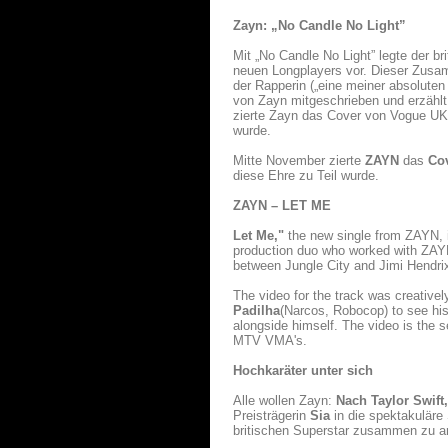
Zayn: „No Candle No Light”
Mit „No Candle No Light” legte der b
neuen Longplayers vor. Dieser Zusam
der Rapperin („eine meiner absoluten
von Zayn mitgeschrieben und erzähl
zierte Zayn das Cover von Vogue UK 
wurde.
Mitte November zierte
ZAYN
das
Co
diese Ehre zu Teil wurde.
ZAYN – LET ME
Let Me,"
the new single from ZAYN,
production duo who worked with ZAYN
between Jungle City and Jimi Hendrix
The video for the track was creativ
Padilha
(Narcos, Robocop) to see his 
alongside himself. The video is the s
MTV VMA's.
Hochkaräter unter sich
Alle wollen Zayn:
Nach Taylor Swift
Preisträgerin
Sia
in die spektakuläre
britischen Superstar zusammen zu ar