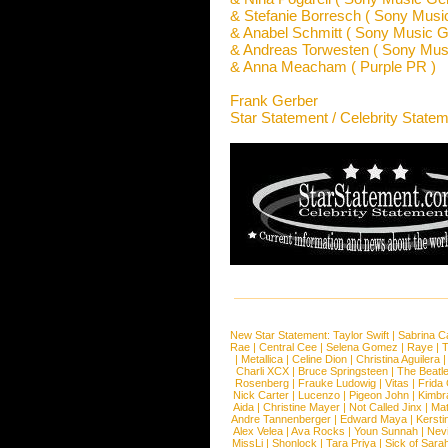
& Stefanie Borresch ( Sony Mus
& Anabel Schmitt ( Sony Music 
& Andreas Torwesten ( Sony Mu
& Anna Meacham ( Purple PR )
Frank Gerber
Star Statement / Celebrity State
New Star Statement:
Taylor Swift
|
Sabrina C
Rae
|
Central Cee
|
Selena Gomez
|
Raye
|
T
|
Metallica
|
Celine Dion
|
Christina Aguilera
Charli XCX
|
Bruce Springsteen
|
The Beatl
Rosenberg
|
Frauke Ludowig
|
Vitas
|
Frida
Nick Carter
|
Lucenzo
|
Pigeon John
|
Kimbr
Aida
|
Christine Mayer
|
Not Called Jinx
|
Ma
Andre Tannenberger
|
Edward Maya
|
Kersti
Alex Velea
|
Ava Rocks
|
Youn Sunnah
|
Nev
MissLi
|
Shonlock
|
Tara Priya
|
Sick of Sara