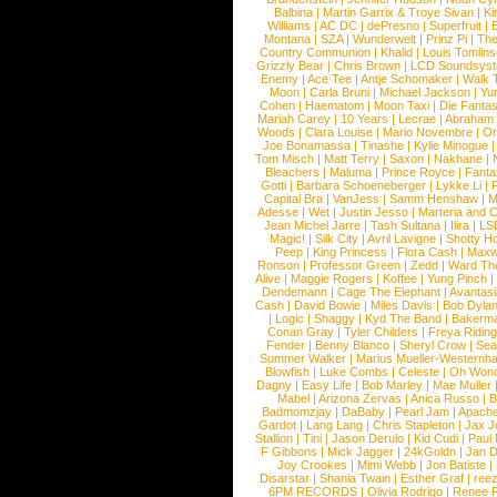
Balbina
|
Martin Garrix & Troye Sivan
|
Ki
Williams
|
AC DC
|
dePresno
|
Superfruit
|
Montana
|
SZA
|
Wunderwelt
|
Prinz Pi
|
The
Country Communion
|
Khalid
|
Louis Tomlin
Grizzly Bear
|
Chris Brown
|
LCD Soundsys
Enemy
|
Ace Tee
|
Antje Schomaker
|
Walk 
Moon
|
Carla Bruni
|
Michael Jackson
|
Yu
Cohen
|
Haematom
|
Moon Taxi
|
Die Fantas
Mariah Carey
|
10 Years
|
Lecrae
|
Abraham
Woods
|
Clara Louise
|
Mario Novembre
|
Or
Joe Bonamassa
|
Tinashe
|
Kylie Minogue
Tom Misch
|
Matt Terry
|
Saxon
|
Nakhane
|
Bleachers
|
Maluma
|
Prince Royce
|
Fanta
Gotti
|
Barbara Schoeneberger
|
Lykke Li
|
Capital Bra
|
VanJess
|
Samm Henshaw
|
M
Adesse
|
Wet
|
Justin Jesso
|
Marteria and 
Jean Michel Jarre
|
Tash Sultana
|
Ilira
|
LS
Magic!
|
Silk City
|
Avril Lavigne
|
Shotty H
Peep
|
King Princess
|
Flora Cash
|
Maxw
Ronson
|
Professor Green
|
Zedd
|
Ward T
Alive
|
Maggie Rogers
|
Koffee
|
Yung Pinch
Dendemann
|
Cage The Elephant
|
Avantas
Cash
|
David Bowie
|
Miles Davis
|
Bob Dyla
|
Logic
|
Shaggy
|
Kyd The Band
|
Bakerm
Conan Gray
|
Tyler Childers
|
Freya Ridin
Fender
|
Benny Blanco
|
Sheryl Crow
|
Sea
Summer Walker
|
Marius Mueller-Westernh
Blowfish
|
Luke Combs
|
Celeste
|
Oh Won
Dagny
|
Easy Life
|
Bob Marley
|
Mae Muller
Mabel
|
Arizona Zervas
|
Anica Russo
|
B
Badmomzjay
|
DaBaby
|
Pearl Jam
|
Apach
Gardot
|
Lang Lang
|
Chris Stapleton
|
Jax J
Stallion
|
Tini
|
Jason Derulo
|
Kid Cudi
|
Paul
F Gibbons
|
Mick Jagger
|
24kGoldn
|
Jan D
Joy Crookes
|
Mimi Webb
|
Jon Batiste
|
Disarstar
|
Shania Twain
|
Esther Graf
|
ree
6PM RECORDS
|
Olivia Rodrigo
|
Renee 