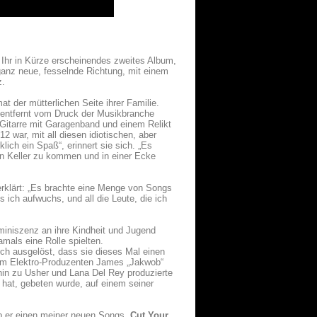
 Ihr in Kürze erscheinendes zweites Album,
 ganz neue, fesselnde Richtung, mit einem
z.
t der mütterlichen Seite ihrer Familie.
t entfernt vom Druck der Musikbranche
 Gitarre mit Garagenband und einem Relikt
12 war, mit all diesen idiotischen, aber
ch ein Spaß“, erinnert sie sich. „Es
nen Keller zu kommen und in einer Ecke
rklärt: „Es brachte eine Menge von Songs
s ich aufwuchs, und all die Leute, die ich
iniszenz an ihre Kindheit und Jugend
mals eine Rolle spielten.
rch ausgelöst, dass sie dieses Mal einen
vom Elektro-Produzenten James „Jakwob“
 hin zu Usher und Lana Del Rey produzierte
hat, gebeten wurde, auf einem seiner
 ob er einen meiner neuen Songs
,Cut Your