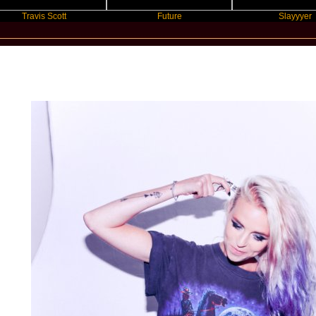
avis Scott
Future
Slayyyer
New Star Statements / Kyla La Gran