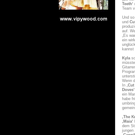
Teeth‘
m
Team vo
Und so
und
Cu
produzi
auf. We
„Es war
ein wi
unglück
kannst 
Kyla
sc
müsste.
Gitarr
Progra
unterst
Wenn d
In
,Cut
Doves‘
ein Man
habe fr
umbring
gemeint
,The Kn
,Maia‘
dem St
jungen 
,Canni