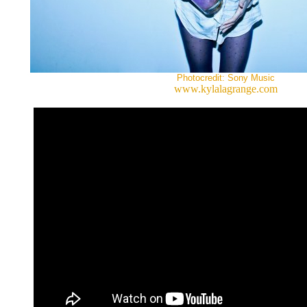
Photocredit: Sony Music
www.kylalagrange.com