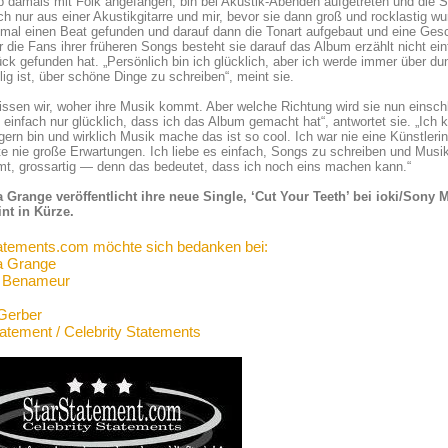
ab damals mit Folk angefangen, bin bei Akustik-Abenden aufgetreten und di
ch nur aus einer Akustikgitarre und mir, bevor sie dann groß und rocklastig w
nmal einen Beat gefunden und darauf dann die Tonart aufgebaut und eine Gesc
r die Fans ihrer früheren Songs besteht sie darauf das Album erzählt nicht e
ck gefunden hat. „Persönlich bin ich glücklich, aber ich werde immer über du
lig ist, über schöne Dinge zu schreiben“, meint sie.
issen wir, woher ihre Musik kommt. Aber welche Richtung wird sie nun einsc
n einfach nur glücklich, dass ich das Album gemacht hat“, antwortet sie. „Ich 
ern bin und wirklich Musik mache das ist so cool. Ich war nie eine Künstleri
te nie große Erwartungen. Ich liebe es einfach, Songs zu schreiben und Mu
t, grossartig — denn das bedeutet, dass ich noch eins machen kann.“
a Grange veröffentlicht ihre neue Single, ‘Cut Your Teeth’ bei ioki/Sony 
int in Kürze.
atements.com möchte sich bedanken bei:
a Grange
a Benameur
Gerber
tatement / Celebrity Statements