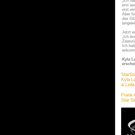
„Ich h
erst au
erst ei
Aber fü
das Glü
langwei
Jetzt w
„Ich bi
Zwanzig
Ich hat
ankomm
Kyla L
ersche
StarSt
Kyla L
& Leil
Frank 
Star S