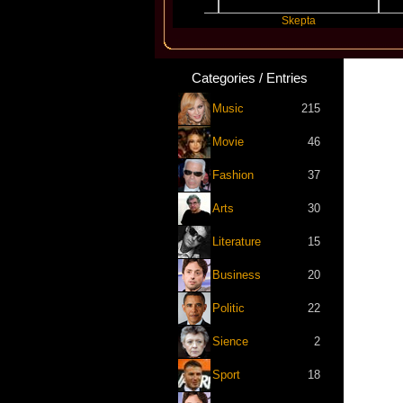
Katseye
Skepta
Tr
Categories / Entries
Music
215
Movie
46
Fashion
37
Arts
30
Literature
15
Business
20
Politic
22
Sience
2
Sport
18