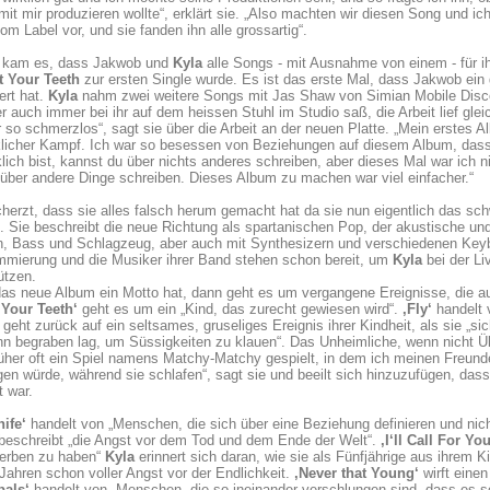
it mir produzieren wollte“, erklärt sie. „Also machten wir diesen Song und 
m Label vor, und sie fanden ihn alle grossartig“.
 kam es, dass Jakwob und
Kyla
alle Songs - mit Ausnahme von einem - für i
t Your Teeth
zur ersten Single wurde. Es ist das erste Mal, dass Jakwob ein
ert hat.
Kyla
nahm zwei weitere Songs mit Jas Shaw von Simian Mobile Disco 
r auch immer bei ihr auf dem heissen Stuhl im Studio saß, die Arbeit lief gle
 so schmerzlos“, sagt sie über die Arbeit an der neuen Platte. „Mein erstes
rklicher Kampf. Ich war so besessen von Beziehungen auf diesem Album, das
lich bist, kannst du über nichts anderes schreiben, aber dieses Mal war ich ni
über andere Dinge schreiben. Dieses Album zu machen war viel einfacher.“
herzt, dass sie alles falsch herum gemacht hat da sie nun eigentlich das sc
 Sie beschreibt die neue Richtung als spartanischen Pop, der akustische und
en, Bass und Schlagzeug, aber auch mit Synthesizern und verschiedenen Ke
mmierung und die Musiker ihrer Band stehen schon bereit, um
Kyla
bei der Li
ützen.
as neue Album ein Motto hat, dann geht es um vergangene Ereignisse, die a
 Your Teeth‘
geht es um ein „Kind, das zurecht gewiesen wird“.
,Fly‘
handelt 
geht zurück auf ein seltsames, gruseliges Ereignis ihrer Kindheit, als sie „si
n begraben lag, um Süssigkeiten zu klauen“. Das Unheimliche, wenn nicht Über
üher oft ein Spiel namens Matchy-Matchy gespielt, in dem ich meinen Freun
en würde, während sie schlafen“, sagt sie und beeilt sich hinzuzufügen, dass
 war.
ife‘
handelt von „Menschen, die sich über eine Beziehung definieren und nic
beschreibt „die Angst vor dem Tod und dem Ende der Welt“.
,I‘ll Call For You
erben zu haben“
Kyla
erinnert sich daran, wie sie als Fünfjährige aus ihrem K
Jahren schon voller Angst vor der Endlichkeit.
,Never that Young‘
wirft einen
bals‘
handelt von „Menschen, die so ineinander verschlungen sind, dass es so