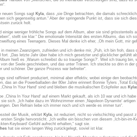
n“.
ie neuen Songs sagt
Kyla
, dass „sie Dinge betrachten, die damals schrecklic
n sich gegenseitig antun.“ Aber der springende Punkt ist, dass sie sich diese
sein zurück holt.
d einige weniger fröhliche Songs auf dem Album, aber sie sind grösstenteils
eben“, stellt sie klar.“ Die emotionale Intensität des ersten Albums, das ich so
zweiflung eines Teenagers. Dieses Mal denke ich eher, ,Oh mein Gott, mir geh
n in meinen Zwanzigern, zufrieden und ich denke mir, „Puh, ich bin froh, dass da
 fort. „Das letzte Jahr über habe ich mich gesetzter und glücklicher gefühlt al
Album hieß es ,Warum schreibst du so traurige Songs?‘. Weil ich traurig bin
l von der Seele geschrieben, und das unter Tränen. Ich steckte so drin in der
er und schöner. Der ganze Prozess war befreiter“.
gs sind raffiniert produziert, minimal aber effektiv, wobei einige den beobac
en, das an die Powerballaden der 80er Jahre erinnert Bonnie Tylers ,Total Ecli
,China In Your Hand‘ sind und bleiben die musikalischen Eckpfeiler aus
Kyla
be ,China In Your Hand‘ auf einem Markt gekauft, als ich 10 war und ich habe
t sie sich. „Ich habe dazu im Wohnzimmer einen ,Napoleon Dynamite‘ artigen 
ngen. Den Refrain liebe ich immer noch und ich werde es immer tun“.
ssteil der Musik, erklärt
Kyla
, ist reduziert, nicht so vielschichtig und pass
 ersten Single hervorsticht. „Ich wollte ein bisschen von diesem ,Ich-bin-im-
kten-Keyboard‘-Gefühl aufrecht erhalten,“ sagt sie.
hes
hat sie einen langen Weg zurückgelegt, soviel ist klar.