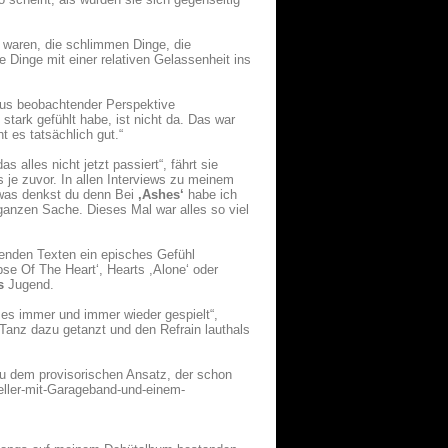
h waren, die schlimmen Dinge, die
 Dinge mit einer relativen Gelassenheit ins
 aus beobachtender Perspektive
 stark gefühlt habe, ist nicht da. Das war
t es tatsächlich gut.“
s alles nicht jetzt passiert“, fährt sie
s je zuvor. In allen Interviews zu meinem
, was denkst du denn Bei
,Ashes‘
habe ich
 ganzen Sache. Dieses Mal war alles so viel
htenden Texten ein episches Gefühl
pse Of The Heart‘, Hearts ,Alone‘ oder
s
Jugend.
 es immer und immer wieder gespielt“,
Tanz dazu getanzt und den Refrain lauthals
t zu dem provisorischen Ansatz, der schon
Keller-mit-Garageband-und-einem-