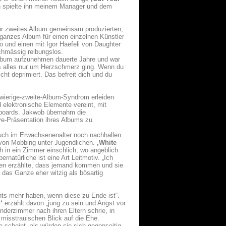
ich spielte ihn meinem Manager und dem
hr zweites Album gemeinsam produzierten,
 ganzes Album für einen einzelnen Künstler
und einen mit Igor Haefeli von Daughter
ichmässig reibungslos.
 Album aufzunehmen dauerte Jahre und war
s alles nur um Herzschmerz ging. Wenn du
cht deprimiert. Das befreit dich und du
hwierige-zweite-Album-Syndrom erleiden
 elektronische Elemente vereint, mit
yboards. Jakwob übernahm die
ve-Präsentation ihres Albums zu
uch im Erwachsenenalter noch nachhallen.
von Mobbing unter Jugendlichen.
,White
ch in ein Zimmer einschlich, wo angeblich
natürliche ist eine Art Leitmotiv. „Ich
den erzählte, dass jemand kommen und sie
 das Ganze eher witzig als bösartig
hts mehr haben, wenn diese zu Ende ist“.
‘
erzählt davon „jung zu sein und Angst vor
inderzimmer nach ihren Eltern schrie, in
 misstrauischen Blick auf die Ehe.
 scheint, als würden sie sich gegenseitig