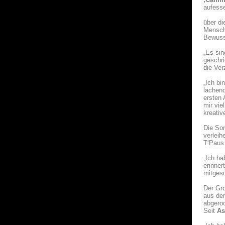
aufesse
über d
Mensche
Bewusst
„Es sin
geschri
die Ver
„Ich bi
lachend
ersten 
mir vie
kreativ
Die Son
verleih
T‘Paus 
„Ich ha
erinner
mitgesu
Der Gro
aus der
abgeroc
Seit
As