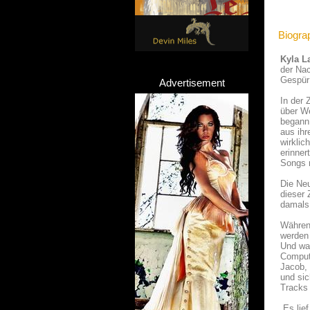
Biogra
Kyla L
der Na
Gespür 
Advertisement
In der 
über We
begann 
aus ihr
wirklic
erinner
Songs m
Die Neu
dieser 
damals 
Währen
werden 
Und was
Comput
Jacob, 
und si
Tracks 
„Es lie