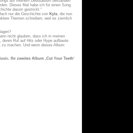
e Songs auf meinem Debütalbum bestanden
urden. Dieses Mal habe ich für einen Song
hichte darum gestrickt.“
infach nur die Geschichte von
Kyla
, die nun
nklere Themen schreiben, weil es ziemlich
hlagen?
kann nicht glauben, dass ich in meinen
n, deren Ruf auf Hits oder Hype aufbaute.
sik zu machen. Und wenn dieses Album
Music. Ihr zweites Album ,Cut Your Teeth‘