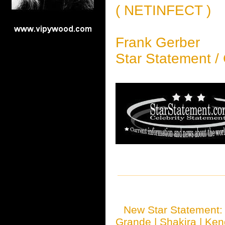
( NETINFECT )
Frank Gerber
Star Statement /
New Star Statement
Grande
|
Shakira
|
Ken