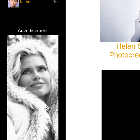
Internet
10
Advertisement
Helen 
Photocre