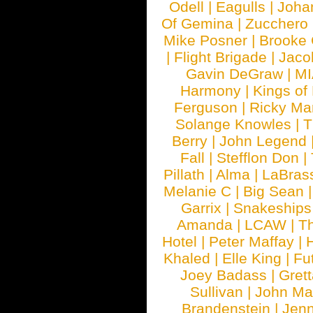
Odell
|
Eagulls
|
Joha
Of Gemina
|
Zucchero
Mike Posner
|
Brooke
|
Flight Brigade
|
Jaco
Gavin DeGraw
|
MI
Harmony
|
Kings of
Ferguson
|
Ricky Mar
Solange Knowles
|
T
Berry
|
John Legend
Fall
|
Stefflon Don
|
Pillath
|
Alma
|
LaBras
Melanie C
|
Big Sean
Garrix
|
Snakeship
Amanda
|
LCAW
|
T
Hotel
|
Peter Maffay
|
Khaled
|
Elle King
|
Fu
Joey Badass
|
Gret
Sullivan
|
John Ma
Brandenstein
|
Jenn