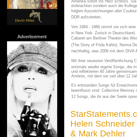
Amerika sofort ins Herz schloss. Sie
einbrachten sondern auch die Kollege
folgten Auszeichnungen aller Couleur 
DDR aufzutreten.
Von 1984 - 1986 nimmt sie sich eine
in New York. Zurück in Deutschland, 
Advertisement
Cabaret am Berliner Theater des Wes
(The Story of Frida Kahlo), Norma De
nachhaltig, was 2006 mit dem DIVA-P
Mit ihrer neuesten Veröffentlichung 
erstmals wieder eigene Songs, die m
und reflektieren 40 Jahre gemeinsam
Ambros, mit dem sie seit über 12 Jah
Es entstanden Songs für Erwachsene
beeinflusst sind. Collective Memory
12 Songs, die ihr aus der Seele spre
StarStatements.
Helen Schneider
& Mark Dehler