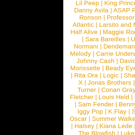
Lil Peep
|
King Princ
Danny Avila
|
ASAP 
Ronson
|
Professo
Atlantic
|
Larsito and
Half Alive
|
Maggie Ro
|
Sara Bareilles
|
Normani
|
Dendeman
Melody
|
Carrie Unde
Johnny Cash
|
Davi
Morissette
|
Beady Ey
|
Rita Ora
|
Logic
|
Sha
X
|
Jonas Brothers
Turner
|
Conan Gra
Fletcher
|
Louis Held
|
|
Sam Fender
|
Benn
Iggy Pop
|
K.Flay
|
Oscar
|
Summer Walke
|
Halsey
|
Kiana Lede
The Blowfish
|
Luk