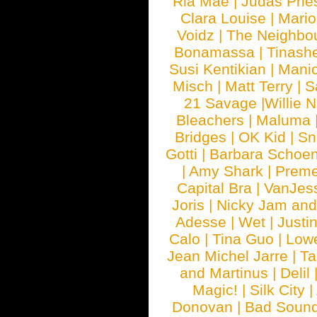
Ria Mae
|
Judas Prie
Clara Louise
|
Mari
Voidz
|
The Neighbo
Bonamassa
|
Tinash
Susi Kentikian
|
Manic
Misch
|
Matt Terry
|
S
21 Savage
|
Willie 
Bleachers
|
Maluma
Bridges
|
OK Kid
|
Sn
Gotti
|
Barbara Schoe
|
Amy Shark
|
Prem
Capital Bra
|
VanJes
Joris
|
Nicky Jam and 
Adesse
|
Wet
|
Justi
Calo
|
Tina Guo
|
Low
Jean Michel Jarre
|
Ta
and Martinus
|
Delil
Magic!
|
Silk City
|
Donovan
|
Bad Soun