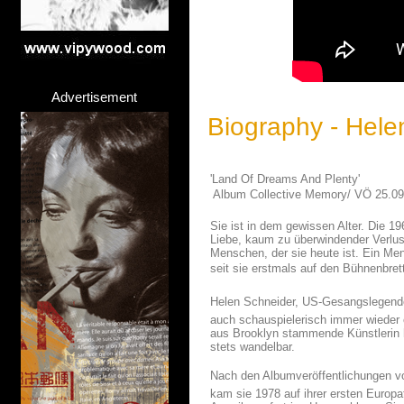
Advertisement
Biography - Hele
'Land Of Dreams And Plenty'
 Album Collective Memory/ VÖ 25.0
Sie ist in dem gewissen Alter. Die 19
Liebe, kaum zu überwindender Verlu
Menschen, der sie heute ist. Ein Men
seit sie erstmals auf den Bühnenbrett
Helen Schneider, US-Gesangslegende, 
auch schauspielerisch immer wieder 
aus Brooklyn stammende Künstlerin ha
stets wandelbar.
Nach den Albumveröffentlichungen von
kam sie 1978 auf ihrer ersten Europa