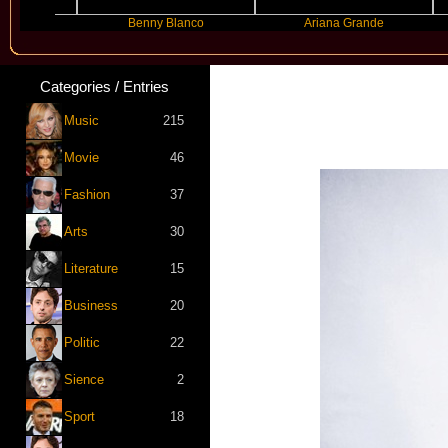
Benny Blanco
Ariana Grande
Gr
Categories / Entries
Music
215
Movie
46
Fashion
37
Arts
30
Literature
15
Business
20
Politic
22
Sience
2
Sport
18