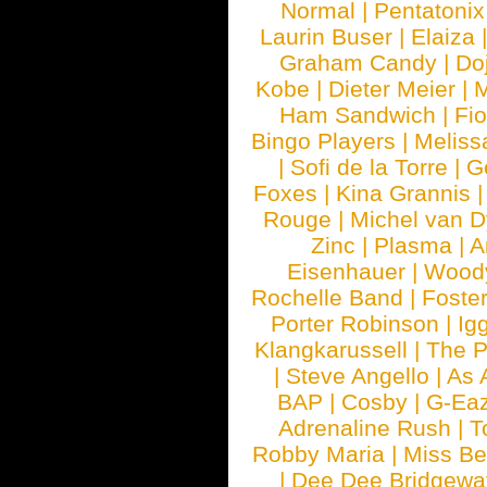
Normal
|
Pentatonix
Laurin Buser
|
Elaiza
Graham Candy
|
Do
Kobe
|
Dieter Meier
|
M
Ham Sandwich
|
Fi
Bingo Players
|
Meliss
|
Sofi de la Torre
|
G
Foxes
|
Kina Grannis
Rouge
|
Michel van 
Zinc
|
Plasma
|
A
Eisenhauer
|
Woody
Rochelle Band
|
Foste
Porter Robinson
|
Ig
Klangkarussell
|
The P
|
Steve Angello
|
As 
BAP
|
Cosby
|
G-Ea
Adrenaline Rush
|
T
Robby Maria
|
Miss B
|
Dee Dee Bridgewa