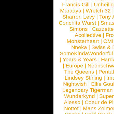
Francis Gill
|
Unheilig
Maraaya
|
Wretch 32
Sharron Levy
|
Tony 
Conchita Wurst
|
Smash
Simons
|
Cazzette
Acollective
|
Fr
Monsterheart
|
OMI
Nneka
|
Swiss & 
SomeKindaWonderful
|
Years & Years
|
Hard
|
Europe
|
Neonschw
The Queens
|
Penta
Lindsey Stirling
|
Im
Nightwish
|
Ellie Gou
Legendary Tigerman
Wunderkynd
|
Supe
Alesso
|
Coeur de Pi
Nottet
|
Mans Zelme