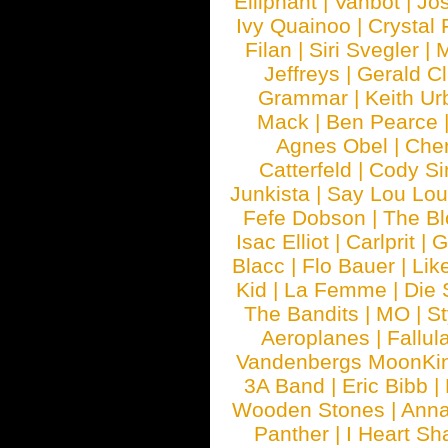
Elliphant
|
Vanbot
|
Jo
Ivy Quainoo
|
Crystal 
Filan
|
Siri Svegler
|
M
Jeffreys
|
Gerald C
Grammar
|
Keith Ur
Mack
|
Ben Pearce
Agnes Obel
|
Che
Catterfeld
|
Cody S
Junkista
|
Say Lou Lou
Fefe Dobson
|
The Bl
Isac Elliot
|
Carlprit
|
G
Blacc
|
Flo Bauer
|
Lik
Kid
|
La Femme
|
Die 
The Bandits
|
MO
|
St
Aeroplanes
|
Fallul
Vandenbergs MoonKi
3A Band
|
Eric Bibb
|
Wooden Stones
|
Anna
Panther
|
I Heart Sh