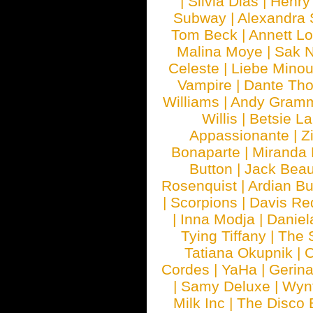
|
Silvia Dias
|
Henry
Subway
|
Alexandra 
Tom Beck
|
Annett L
Malina Moye
|
Sak N
Celeste
|
Liebe Mino
Vampire
|
Dante Th
Williams
|
Andy Gram
Willis
|
Betsie La
Appassionante
|
Z
Bonaparte
|
Miranda
Button
|
Jack Beau
Rosenquist
|
Ardian Bu
|
Scorpions
|
Davis Red
|
Inna Modja
|
Daniel
Tying Tiffany
|
The 
Tatiana Okupnik
|
C
Cordes
|
YaHa
|
Gerin
|
Samy Deluxe
|
Wyn
Milk Inc
|
The Disco 