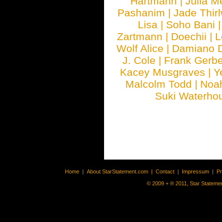
Hartmann
|
Julia M
Pashanim
|
Jade Thirl
Lisa
|
Soho Bani
Zartmann
|
Doechii
|
L
Wolf Alice
|
Damiano 
J. Cole
|
Frank Gerbe
Kacey Musgraves
|
Y
Malcolm Todd
|
Noa
Suki Waterho
Home
|
About StarStatement.com
|
Contact
|
Impressum
|
P
© 2009 + ® 2011, Star Statemen