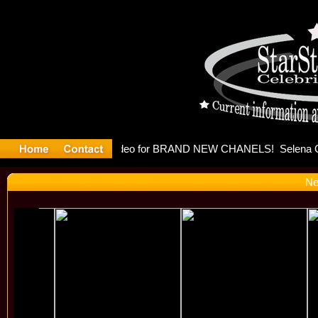
leases mus
Ne