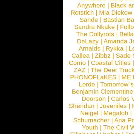
Anywhere
|
Black a
Rotstich
|
Mia Diekow
Sande
|
Bastian B
Sandra Nkake
|
Foll
The Dollyrots
|
Bell
DeLazy
|
Amanda J
Arnalds
|
Rykka
|
L
Callea
|
Zibbz
|
Sade 
Como
|
Coastal Cities
ZAZ
|
The Deer Trac
PHONOFLaKES
|
ME 
Lorde
|
Tomorrow´s
Benjamin Clementine
Doorson
|
Carlos 
Sheridan
|
Juveniles
|
Neigel
|
Megaloh
|
Schumacher
|
Ana P
Youth
|
The Civil 