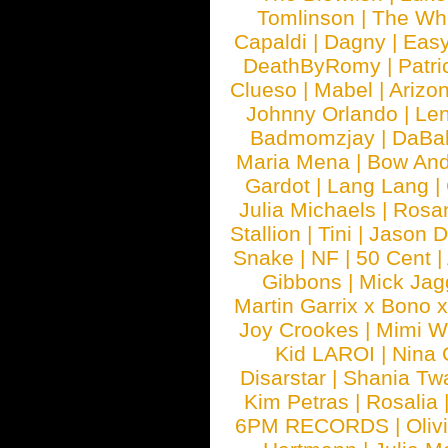
Tomlinson
|
The Wh
Capaldi
|
Dagny
|
Easy
DeathByRomy
|
Patri
Clueso
|
Mabel
|
Arizo
Johnny Orlando
|
Len
Badmomzjay
|
DaBa
Maria Mena
|
Bow And
Gardot
|
Lang Lang
|
Julia Michaels
|
Rosa
Stallion
|
Tini
|
Jason D
Snake
|
NF
|
50 Cent
|
Gibbons
|
Mick Jag
Martin Garrix x Bono 
Joy Crookes
|
Mimi 
Kid LAROI
|
Nina
Disarstar
|
Shania Tw
Kim Petras
|
Rosalia
6PM RECORDS
|
Oliv