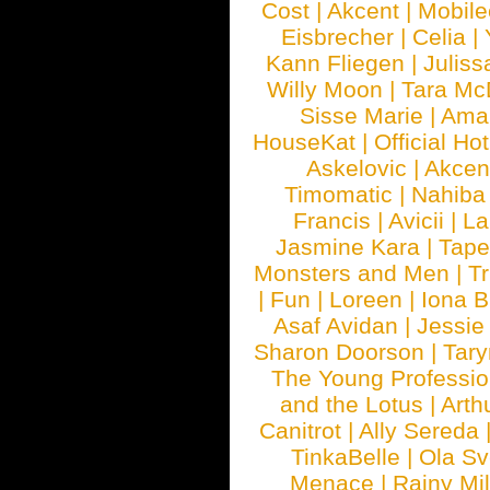
Cost
|
Akcent
|
Mobile
Eisbrecher
|
Celia
|
Kann Fliegen
|
Juliss
Willy Moon
|
Tara Mc
Sisse Marie
|
Ama
HouseKat
|
Official Ho
Askelovic
|
Akcen
Timomatic
|
Nahiba
Francis
|
Avicii
|
La
Jasmine Kara
|
Tape
Monsters and Men
|
Tr
|
Fun
|
Loreen
|
Iona 
Asaf Avidan
|
Jessie
Sharon Doorson
|
Tar
The Young Professio
and the Lotus
|
Arth
Canitrot
|
Ally Sereda
TinkaBelle
|
Ola S
Menace
|
Rainy Mi