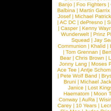
Banjo
|
Foo Fighters
|
Balbina
|
Martin Garrix
Josef
|
Michael Patrick
|
AC DC
|
dePresno
|
S
|
Casper
|
Kenny Wayn
Wunderwelt
|
Prinz P
Squead
|
Jay Se
Communion
|
Khalid
|
|
Tom Grennan
|
Ben
Bear
|
Chris Brown
|
Jonny Lang
|
Moses 
Ace Tee
|
Antje Schom
|
Pete Wolf Band
|
Brys
Bruni
|
Michael Jac
Janice
|
Lost King
Haematom
|
Moon T
Conway
|
AuRa
|
Wisi
Carey
|
10 Years
|
Lec