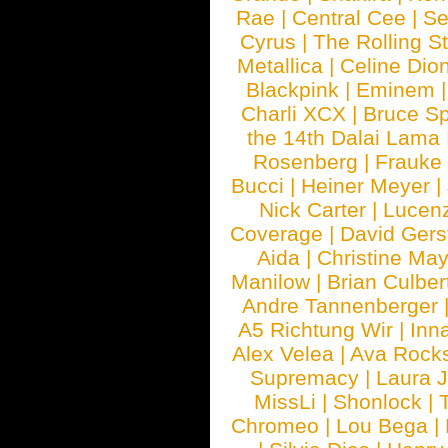
Rae
|
Central Cee
|
Se
Cyrus
|
The Rolling S
Metallica
|
Celine Dio
Blackpink
|
Eminem
Charli XCX
|
Bruce Sp
the 14th Dalai Lama
Rosenberg
|
Frauke
Bucci
|
Heiner Meyer
|
Nick Carter
|
Lucen
Coverage
|
David Gers
Aida
|
Christine May
Manilow
|
Brian Culber
Andre Tannenberger
A5 Richtung Wir
|
Inn
Alex Velea
|
Ava Rock
Supremacy
|
Laura 
MissLi
|
Shonlock
|
Chromeo
|
Lou Bega
|