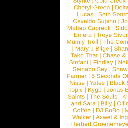
Styrke
|
Cold Creek
Cheryl Green
|
Delt
Lucas
|
Seth Sentr
Osvaldo Supino
|
Jo
Matteo Capreoli
|
Sido
Emera
|
Troye Siva
Mumiy Troll
|
The Com
|
Mary J Blige
|
Shan
Take That
|
Chase & 
Stefani
|
Findlay
|
Nei
Seinabo Sey
|
Shaw
Farmer
|
5 Seconds O
Nisse
|
Yates
|
Black 
Topic
|
Kygo
|
Jonas B
Saints
|
The Souls
|
Ki
and Sara
|
Billy
|
Olli
Coffee
|
DJ BoBo
|
M
Walker
|
Axwel & In
Herbert Groenemeye