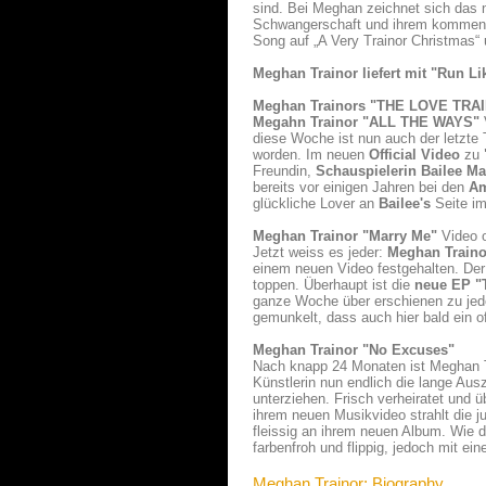
sind. Bei Meghan zeichnet sich das n
Schwangerschaft und ihrem kommende
Song auf „A Very Trainor Christmas“ 
Meghan Trainor liefert mit "Run 
Meghan Trainors "THE LOVE TRA
Megahn Trainor "ALL THE WAYS"
diese Woche ist nun auch der letzte
worden. Im neuen
Official Video
zu
Freundin,
Schauspielerin Bailee Ma
bereits vor einigen Jahren bei den
Am
glückliche Lover an
Bailee's
Seite im
Meghan Trainor "Marry Me"
Video 
Jetzt weiss es jeder:
Meghan Train
einem neuen Video festgehalten. Der
toppen. Überhaupt ist die
neue EP "
ganze Woche über erschienen zu je
gemunkelt, dass auch hier bald ein of
Meghan Trainor "No Excuses"
Nach knapp 24 Monaten ist Meghan Tr
Künstlerin nun endlich die lange Au
unterziehen. Frisch verheiratet und
ihrem neuen Musikvideo strahlt die 
fleissig an ihrem neuen Album. Wie d
farbenfroh und flippig, jedoch mit eine
Meghan Trainor: Biography