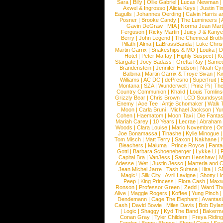
Sara
|
Billy
|
Ollie Gabriel
|
Lucas Newman
Axwel & Ingrosso
|
Alicia Keys
|
Justin Ti
Eagulls
|
Johannes Oerding
|
Calvin Harris 
Posner
|
Brooke Candy
|
The Lumineers
|
Gavin DeGraw
|
MIA
|
Norma Jean Mart
Ferguson
|
Ricky Martin
|
Juicy J & Kany
Berry
|
John Legend
|
The Chemical Broth
Pillath
|
Alma
|
LaBrassBanda
|
Luke Chris
Martin Garrix
|
Snakeships & MO
|
Louka
|
D
Hotel
|
Peter Maffay
|
Highly Suspect
|
K
Stargate
|
Joey Badass
|
Gretta Ray
|
Samed
Brandenstein
|
Jennifer Hudson
|
Noah Cy
Balbina
|
Martin Garrix & Troye Sivan
|
Ki
Williams
|
AC DC
|
dePresno
|
Superfruit
|
Montana
|
SZA
|
Wunderwelt
|
Prinz Pi
|
The
Country Communion
|
Khalid
|
Louis Tomlin
Grizzly Bear
|
Chris Brown
|
LCD Soundsys
Enemy
|
Ace Tee
|
Antje Schomaker
|
Walk 
Moon
|
Carla Bruni
|
Michael Jackson
|
Yu
Cohen
|
Haematom
|
Moon Taxi
|
Die Fantas
Mariah Carey
|
10 Years
|
Lecrae
|
Abraham
Woods
|
Clara Louise
|
Mario Novembre
|
Or
Joe Bonamassa
|
Tinashe
|
Kylie Minogue
Tom Misch
|
Matt Terry
|
Saxon
|
Nakhane
|
Bleachers
|
Maluma
|
Prince Royce
|
Fanta
Gotti
|
Barbara Schoeneberger
|
Lykke Li
|
Capital Bra
|
VanJess
|
Samm Henshaw
|
M
Adesse
|
Wet
|
Justin Jesso
|
Marteria and 
Jean Michel Jarre
|
Tash Sultana
|
Ilira
|
LS
Magic!
|
Silk City
|
Avril Lavigne
|
Shotty H
Peep
|
King Princess
|
Flora Cash
|
Maxw
Ronson
|
Professor Green
|
Zedd
|
Ward T
Alive
|
Maggie Rogers
|
Koffee
|
Yung Pinch
Dendemann
|
Cage The Elephant
|
Avantas
Cash
|
David Bowie
|
Miles Davis
|
Bob Dyla
|
Logic
|
Shaggy
|
Kyd The Band
|
Bakerm
Conan Gray
|
Tyler Childers
|
Freya Ridin