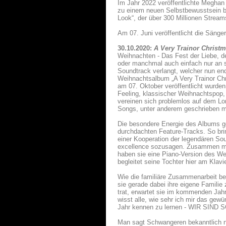
Im Jahr 2022 veröffentlichte Meghan i
zu einem neuen Selbstbewusstsein be
Look“, der über 300 Millionen Stream
Am 07. Juni veröffentlicht die Sänger
30.10.2020:
A Very Trainor Christ
Weihnachten - Das Fest der Liebe, de
oder manchmal auch einfach nur an si
Soundtrack verlangt, welcher nun end
Weihnachtsalbum „A Very Trainor Chr
am 07. Oktober veröffentlicht wurde
Feeling, klassischer Weihnachtspop,
vereinen sich problemlos auf dem Lo
Songs, unter anderem geschrieben mi
Die besondere Energie des Albums ge
durchdachten Feature-Tracks. So bri
einer Kooperation der legendären So
excellence sozusagen. Zusammen mi
haben sie eine Piano-Version des We
begleitet seine Tochter hier am Klavi
Wie die familiäre Zusammenarbeit bei
sie gerade dabei ihre eigene Famili
trat, erwartet sie im kommenden Jahr 
wisst alle, wie sehr ich mir das gew
Jahr kennen zu lernen - WIR SIND
Man sagt Schwangeren bekanntlich n