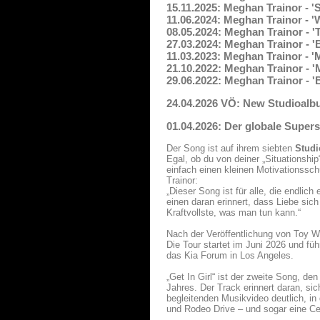
15.11.2025: Meghan Trainor - 'S
11.06.2024: Meghan Trainor - 
08.05.2024: Meghan Trainor - 
27.03.2024: Meghan Trainor - '
11.03.2023: Meghan Trainor - '
21.10.2022: Meghan Trainor - 
29.06.2022: Meghan Trainor - '
24.04.2026 VÖ: New Studioalb
01.04.2026: Der globale Supers
Der Song ist auf ihrem siebten
Studi
Egal, ob du von deiner „Situationshi
einfach einen kleinen Motivationssc
Trainor:
„Dieser Song ist für alle, die endli
einen daran erinnert, dass Liebe sich
Kraftvollste, was man tun kann.“
Nach der Veröffentlichung von Toy W
Die Tour startet im Juni 2026 und fü
das Kia Forum in Los Angeles.
„Get In Girl“ ist der zweite Song, de
Jahres. Der Track erinnert daran, si
begleitenden Musikvideo deutlich, i
und Rodeo Drive – und sogar eine Cel