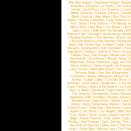
Star And Dagger
|
Stephanie Neigel
|
Megal
Krewella
|
Johnossi
|
Le Youth
|
The Civil 
James
|
Jarell Perry
|
Ivy Quainoo
|
Crysta
Jillette Johnson
|
Garland Jeffreys
|
Gerald
Black Onassis
|
Wes Mack
|
Ben Pearce
Veeby
|
Yvonne Catterfeld
|
Cody Simpson
|
Year
|
Muse
|
Fefe Dobson
|
The Bloody N
Mikky Ekko
|
Aloe Blacc
|
Flo Bauer
|
Like
Says
|
Jenix
|
Wille And The Bandits
|
MO
Paloma Faith
|
Oonagh
|
Vandenbergs Moon
|
Rooftop Runners
|
Two Wooden Stones
|
A
|
Ricardo Bielecki
|
Otto Normal
|
Pentatoni
Saris
|
Alle Farben feat. Graham Candy
|
Do
Marashi
|
Synthkartell
|
Ham Sandwich
|
Fio
Lilja Bloom
|
Indiana
|
Sofi de la Torre
|
Georg
Felidae Trick
|
Eau Rouge
|
Michel van Dy
Secondcity
|
Eisenhauer
|
Woody Pitney
|
A
Malinchak
|
Porter Robinson
|
Iggy and Th
Oliver Heldens
|
Steve Angello
|
As Animal
Lary
|
Grace
|
Adrenaline Rush
|
Tom Gaeb
Nervous Nellie
|
Dee Dee Bridgewater
|
Commons
|
Vegas
|
Maraaya
|
Wretch 32
Avener
|
Colbie Caillat
|
Conchita Wurst
|
Rhonda
|
Josef Salvat
|
Acollective
|
From Ki
Cops
|
Nneka
|
Swiss & Die Andern
|
La Conf
Years & Years
|
Hardwell
|
Calvin Harris
|
Ch
The Queens
|
Pentatones
|
Kafka Tamura
Nightwish
|
Ellie Goulding
|
Morgan James
Wunderkynd
|
SuperScum
|
Martin Luke 
Nottet
|
Mans Zelmerloew
|
Alesso
|
Sarah
Cheryl Green
|
Delta Rae
|
Disclosure
|
Lion
Supino
|
Joe Stone
|
Lizz Wright
|
Niila
|
Br
Troye Sivan
|
Kelvin Jones
|
David Garrett
Blige
|
Shana Pearson
|
Felix Jaehn
|
Katy 
Findlay
|
Neil Thomas
|
Jack Garratt
|
The L
Seconds Of Summer
|
Elton John
|
Fall Ou
Kygo
|
Jonas Blue
|
Alessia Cara
|
The Cha