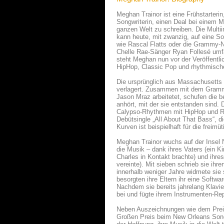
Meghan Trainor ist eine Frühstarteri
Songwriterin, einen Deal bei einem M
ganzen Welt zu schreiben. Die Multiin
kann heute, mit zwanzig, auf eine So
wie Rascal Flatts oder die Grammy
Chelle Rae-Sänger Ryan Follesé umf
steht Meghan nun vor der Veröffentlic
HipHop, Classic Pop und rhythmische
Die ursprünglich aus Massachusetts 
verlagert. Zusammen mit dem Grammy
Jason Mraz arbeitetet, schufen die b
anhört, mit der sie entstanden sind.
Calypso-Rhythmen mit HipHop und Reg
Debütsingle „All About That Bass“, d
Kurven ist beispielhaft für die freim
Meghan Trainor wuchs auf der Insel N
die Musik – dank ihres Vaters (ein 
Charles in Kontakt brachte) und ihr
vereinte). Mit sieben schrieb sie ih
innerhalb weniger Jahre widmete sie 
besorgten ihre Eltern ihr eine Soft
Nachdem sie bereits jahrelang Klavier
bei und fügte ihrem Instrumenten-Re
Neben Auszeichnungen wie dem Preis 
Großen Preis beim New Orleans Song