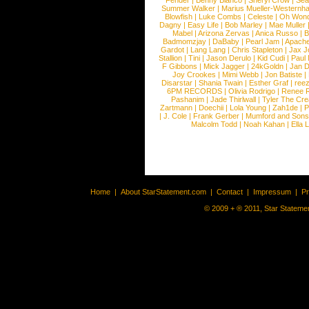
Fender
|
Benny Blanco
|
Sheryl Crow
|
Sea
Summer Walker
|
Marius Mueller-Westernh
Blowfish
|
Luke Combs
|
Celeste
|
Oh Won
Dagny
|
Easy Life
|
Bob Marley
|
Mae Muller
Mabel
|
Arizona Zervas
|
Anica Russo
|
B
Badmomzjay
|
DaBaby
|
Pearl Jam
|
Apach
Gardot
|
Lang Lang
|
Chris Stapleton
|
Jax J
Stallion
|
Tini
|
Jason Derulo
|
Kid Cudi
|
Paul
F Gibbons
|
Mick Jagger
|
24kGoldn
|
Jan D
Joy Crookes
|
Mimi Webb
|
Jon Batiste
|
Disarstar
|
Shania Twain
|
Esther Graf
|
ree
6PM RECORDS
|
Olivia Rodrigo
|
Renee 
Pashanim
|
Jade Thirlwall
|
Tyler The Cre
Zartmann
|
Doechii
|
Lola Young
|
Zah1de
|
P
|
J. Cole
|
Frank Gerber
|
Mumford and Sons
Malcolm Todd
|
Noah Kahan
|
Ella 
Home
|
About StarStatement.com
|
Contact
|
Impressum
|
P
© 2009 + ® 2011, Star Statemen