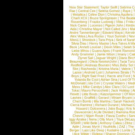
New Star Statement:
Taylor Swift
|
Sabrina C
Rae
|
Central Cee
|
Selena Gomez
|
Raye
|
T
|
Metallica
|
Celine Dion
|
Christina Aguilera
Charli XCX
|
Bruce Springsteen
|
The Beatl
Rosenberg
|
Frauke Ludowig
|
Vitas
|
Frida
Nick Carter
|
Lucenzo
|
Pigeon John
|
Kimbr
Aida
|
Christine Mayer
|
Not Called Jinx
|
Ma
Andre Tannenberger
|
Edward Maya
|
Kersti
Alex Velea
|
Ava Rocks
|
Youn Sunnah
|
Nev
MissLi
|
Shonlock
|
Tara Priya
|
Sick of Sara
Silvia Dias
|
Henry Maske
|
Ava Takes A Wa
Beck
|
Annett Louisan
|
Devin Miles
|
Selah 
Liebe Minou
|
Guano Apes
|
Frank Ramond
Andy Grammer
|
Jamie Woon
|
Imany
|
Cat
Ziynet Sali
|
Jaguar Wright
|
Diane Birc
Beauregard
|
Olivia NewtonJohn
|
Tarja Tur
Redfield
|
Andreas Bourani
|
Miss Baby Sol
Slot
|
Rasheeda
|
Kristina Maria
|
Valerie
|
Lazee
|
Android Lust
|
Johannes Strate
|
T
Boys
|
Right Said Fred
|
Harris and Ford
|
N
Yolanda Be Cool
|
Adrian Sina
|
Lord Of T
McDonald
|
Ida Corr
|
Crystal Waters
|
Medi
Mess
|
Mike Candys
|
Alex Clare
|
DJ Lord
Toka
|
Mauro Perucchetti
|
Jack Holiday
|
A
Hewitt
|
Little Boots
|
Katzenjammer
|
Of Mon
Lashes
|
Graffiti6
|
Gerard
|
Miriam Bryant
|
Cherri Bomb
|
Mia Martina
|
Sarah Hackett
Cierra Ramirez
|
Richard Durand
|
Michael C
Howard
|
Dolcenera
|
Jake Bugg
|
Kris 
Devecerski
|
A Life Divided
|
Ramona Rots
Chevin
|
Ntjam Rosie
|
Flavia Coelho
|
San
Iggy Azalea
|
Nena
|
Olly Murs
|
Toya DeLaz
MSMR
|
Wild Belle
|
Anthony Callea
|
Zibbz
Aplin
|
Jonas Myrin
|
Youthkills
|
ZAZ
|
The 
Berger
|
Last Like Deep
|
Kodaline
|
Lorde
|
|
Ace Wilder
|
Eklipse
|
Sharon Doorson
|
C