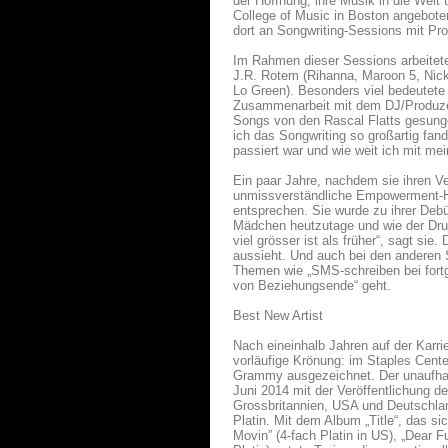
der Hoffnung, ihre Musik in die Wel
College of Music in Boston angeboten
dort an Songwriting-Sessions mit Pr
Im Rahmen dieser Sessions arbeitet
J.R. Rotem (Rihanna, Maroon 5, Nick
Lo Green). Besonders viel bedeutete 
Zusammenarbeit mit dem DJ/Produze
Songs von den Rascal Flatts gesungen 
ich das Songwriting so großartig fan
passiert war und wie weit ich mit m
Ein paar Jahre, nachdem sie ihren Ve
unmissverständliche Empowerment-Hym
entsprechen. Sie wurde zu ihrer Deb
Mädchen heutzutage und wie der Dru
viel grösser ist als früher“, sagt sie
aussieht. Und auch bei den anderen 
Themen wie „SMS-schreiben bei fortg
von Beziehungsende“ geht.
Best New Artist
Nach eineinhalb Jahren auf der Karr
vorläufige Krönung: im Staples Center
Grammy ausgezeichnet. Der unaufha
Juni 2014 mit der Veröffentlichung der
Grossbritannien, USA und Deutschland
Platin. Mit dem Album „Title“, das si
Movin” (4-fach Platin in US), „Dear 