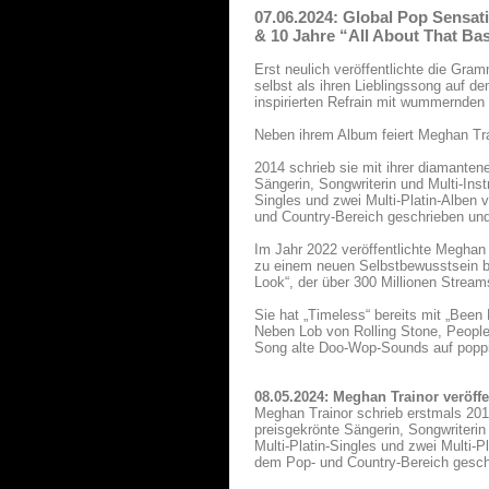
07.06.2024: Global Pop Sensa
& 10 Jahre “All About That B
Erst neulich veröffentlichte die Gr
selbst als ihren Lieblingssong auf 
inspirierten Refrain mit wummernden B
Neben ihrem Album feiert Meghan Tra
2014 schrieb sie mit ihrer diamante
Sängerin, Songwriterin und Multi-In
Singles und zwei Multi-Platin-Alben v
und Country-Bereich geschrieben un
Im Jahr 2022 veröffentlichte Meghan i
zu einem neuen Selbstbewusstsein be
Look“, der über 300 Millionen Stream
Sie hat „Timeless“ bereits mit „Been 
Neben Lob von Rolling Stone, People
Song alte Doo-Wop-Sounds auf poppige
08.05.2024: Meghan Trainor veröff
Meghan Trainor schrieb erstmals 201
preisgekrönte Sängerin, Songwriteri
Multi-Platin-Singles und zwei Multi-Pl
dem Pop- und Country-Bereich gesch