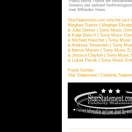
Platin) setzte Trainor die sensatione
Streams das weltweit fünftmeistges
zwei Milliarden Views.
StarStatement.com möchte sich 
Meghan Trainor ( Meghan Elizabet
& Julia Steiner ( Sony Music Ge
& Katja Baisch ( Sony Music Ge
& Michael Hascher ( Sony Musi
& Andreas Torwesten ( Sony Mus
& Itamar Marom ( Sony Music E
& Jessica Clayton ( Sony Musi
& Lukas Pacak ( Sony Music En
Frank Gerber
Star Statement / Celebrity State